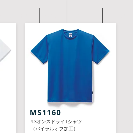
POLO SHIRT
SWEAT
OUTER
OTHER
​MS1160
4.3オンスドライTシャツ
（バイラルオフ加工）